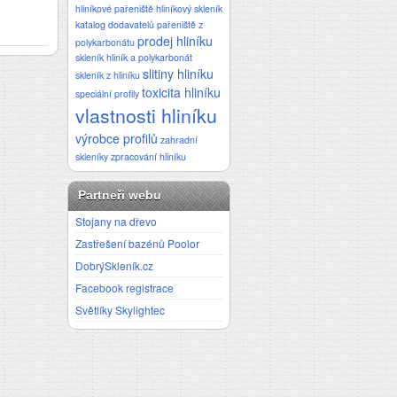
hliníkové pařeniště
hliníkový skleník
katalog dodavatelů
pařeniště z
prodej hliníku
polykarbonátu
skleník hliník a polykarbonát
slitiny hliníku
skleník z hliníku
toxicita hliníku
speciální profily
vlastnosti hliníku
výrobce profilů
zahradní
skleníky
zpracování hliníku
Partneři webu
Stojany na dřevo
Zastřešení bazénů Poolor
DobrýSkleník.cz
Facebook registrace
Světlíky Skylightec