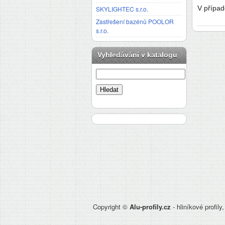
V případ
SKYLIGHTEC s.r.o.
Zastřešení bazénů POOLOR
s.r.o.
Vyhledávání v katalogu
Copyright ©
Alu-profily.cz
- hliníkové profily,