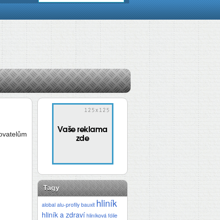
covatelům
Tagy
hliník
alobal
alu-profily
bauxit
hliník a zdraví
hliníková fólie