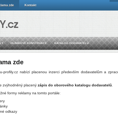
lama zde
Kontakt
LY
HLINÍKOVÉ KONSTRUKCE
KATALOG DODAVATELŮ
ama zde
lu-profily.cz nabízí placenou inzerci především dodavatelům a zpra
e zvýhodněný placený
zápis do oborového katalogu dodavatelů
.
žné formy reklamy na tomto portále:
ery
lánky
ené odkazy