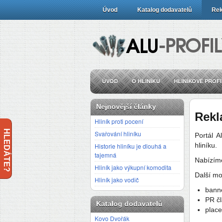
Úvod
Katalog dodavatelů
Rek
ÚVOD
O HLINÍKU
HLINÍKOVÉ PROFI
Nejnovější články
Rekl
Hliník proti pocení
HLEDÁTE?
Svařování hliníku
Portál A
hliníku.
Historie hliníku je dlouhá a
tajemná
Nabízím
Hliník jako výkupní komodita
Další mo
Hliník jako vodič
bann
PR č
Katalog dodavatelů
plac
Kovo Dvořák