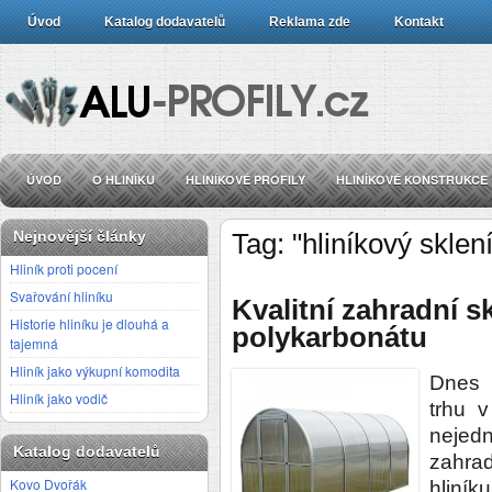
Úvod
Katalog dodavatelů
Reklama zde
Kontakt
ÚVOD
O HLINÍKU
HLINÍKOVÉ PROFILY
HLINÍKOVÉ KONSTRUKCE
Nejnovější články
Tag: "hliníkový sklen
Hliník proti pocení
Svařování hliníku
Kvalitní zahradní sk
Historie hliníku je dlouhá a
polykarbonátu
tajemná
Hliník jako výkupní komodita
Dnes 
Hliník jako vodič
trhu v
nejed
Katalog dodavatelů
zahrad
Kovo Dvořák
hliník