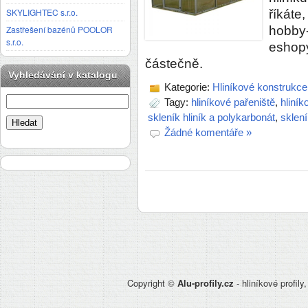
SKYLIGHTEC s.r.o.
říkáte
hobby-
Zastřešení bazénů POOLOR
s.r.o.
eshop
částečně.
Vyhledávání v katalogu
Kategorie:
Hliníkové konstrukce
Tagy:
hliníkové pařeniště
,
hliník
skleník hliník a polykarbonát
,
sklení
Žádné komentáře »
Copyright ©
Alu-profily.cz
- hliníkové profily,